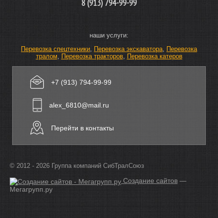
8 (913) 794-99-99
наши услуги:
Перевозка спецтехники
,
Перевозка экскаватора
,
Перевозка
тралом
,
Перевозка тракторов
,
Перевозка катеров
+7 (913) 794-99-99
alex_6810@mail.ru
Перейти в контакты
© 2012 - 2026 Группа компаний СибТралСоюз
Создание сайтов
—
Мегагрупп.ру